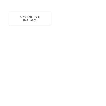
VORHERIGER
VORHERIGE:
BEITRAG:
IMG_0803
Otterstraße 73, 04329 Leipzig