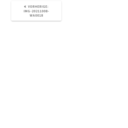
VORHERIGER
VORHERIGE:
BEITRAG:
IMG-20211008-
WA0018
Otterstraße 73, 04329 Leipzig