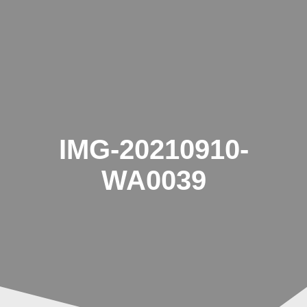
Zum
Inhalt
springen
IMG-20210910-
WA0039