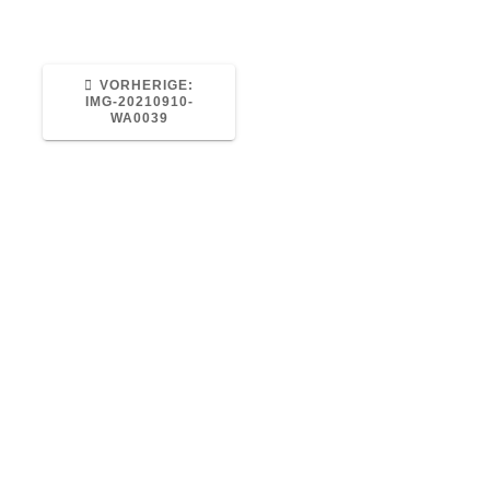
VORHERIGER
VORHERIGE:
BEITRAG:
IMG-20210910-
WA0039
Otterstraße 73, 04329 Leipzig