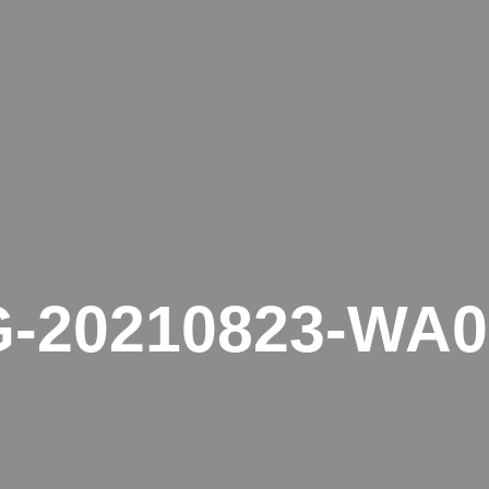
HOME
SERVICE
GALER
G-20210823-WA0