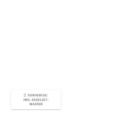
VORHERIGER
VORHERIGE:
BEITRAG:
IMG-20201207-
WA0000