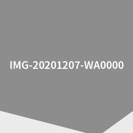
Zum
Inhalt
springen
IMG-20201207-WA0000