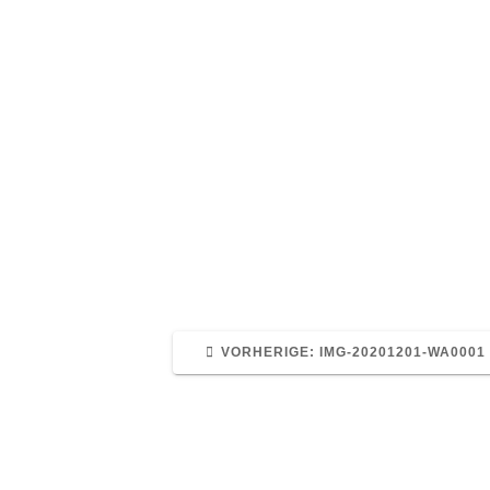
VORHERIGER
VORHERIGE:
IMG-20201201-WA0001
BEITRAG: