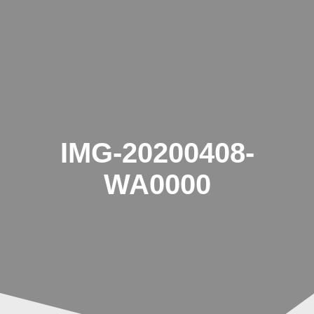
Zum
Inhalt
springen
IMG-20200408-
WA0000