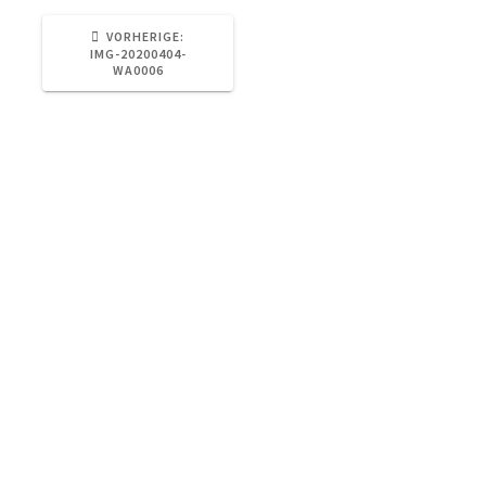
VORHERIGER
VORHERIGE:
BEITRAG:
IMG-20200404-
WA0006
Otterstraße 73, 04329 Leipzig