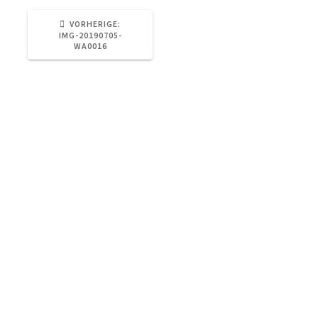
VORHERIGER
VORHERIGE:
BEITRAG:
IMG-20190705-
WA0016
Otterstraße 73, 04329 Leipzig