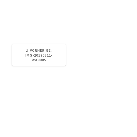
VORHERIGER
VORHERIGE:
BEITRAG:
IMG-20190511-
WA0005