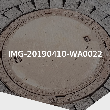
Zum
Inhalt
springen
IMG-20190410-WA0022