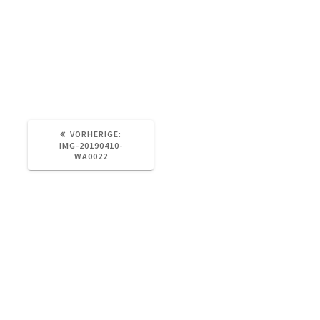
VORHERIGER
VORHERIGE:
BEITRAG:
IMG-20190410-
WA0022