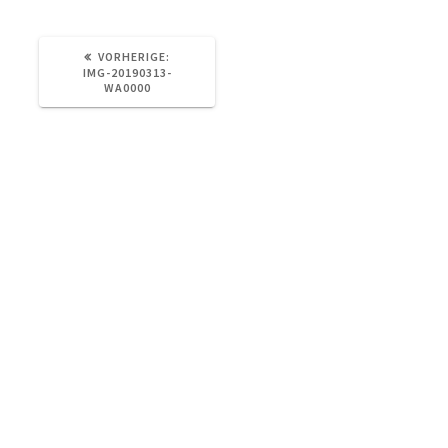
VORHERIGER
VORHERIGE:
BEITRAG:
IMG-20190313-
WA0000
Otterstraße 73, 04329 Leipzig