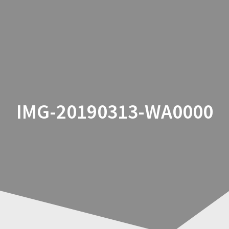
Zum
Inhalt
springen
IMG-20190313-WA0000