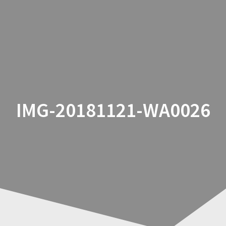
Zum
Inhalt
springen
IMG-20181121-WA0026