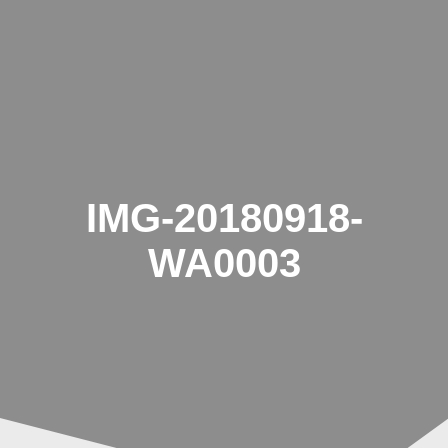
Zum
Inhalt
springen
IMG-20180918-
WA0003