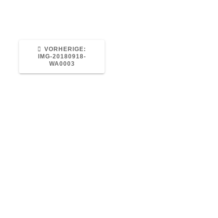
VORHERIGER
VORHERIGE:
BEITRAG:
IMG-20180918-
WA0003
Otterstraße 73, 04329 Leipzig