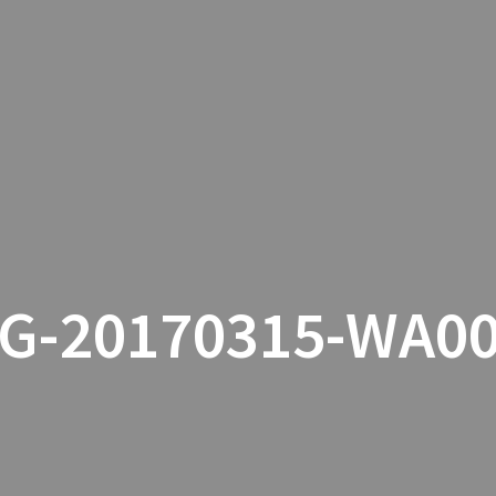
HOME
SERVICE
GAL
G-20170315-WA0