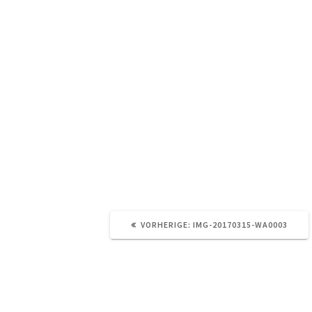
VORHERIGER
VORHERIGE:
IMG-20170315-WA0003
BEITRAG: