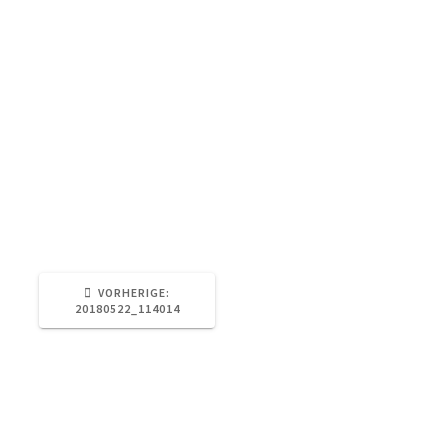
VORHERIGER
VORHERIGE:
BEITRAG:
20180522_114014
Schreibe einen Kommentar
Du musst
angemeldet
sein, um einen Kommentar
abzugeben.