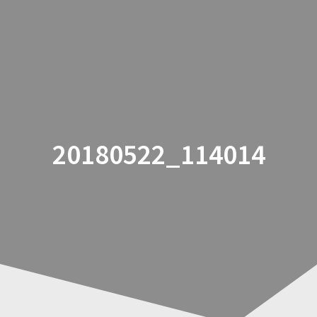
Zum
Inhalt
springen
20180522_114014