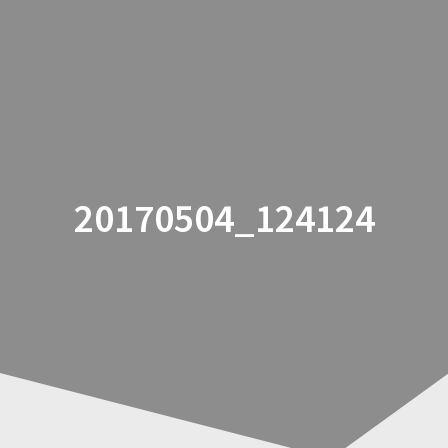
Zum
Inhalt
springen
20170504_124124