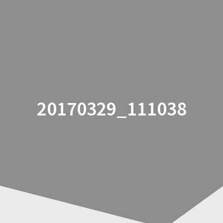
Zum
Inhalt
springen
20170329_111038